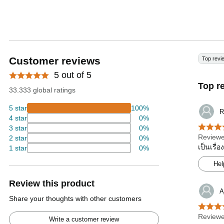
Customer reviews
Top revi
5 out of 5
Top r
33.333 global ratings
5 star
100%
R
4 star
0%
3 star
0%
Reviewe
2 star
0%
เป็นเรื่
1 star
0%
Hel
Review this product
A
Share your thoughts with other customers
Reviewe
Write a customer review