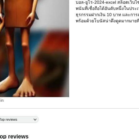
บอล-ยูโร-2024-excel สล็อตเว็บไซ
พนันที่เชื่อถือได้อันดับหนึ่งในประ
ธุรกรรมฝากเงิน 10 บาท และการถ
พร้อมด้วยโบนัสน่าดึงดูดมากมายท
in
Top reviews
op reviews