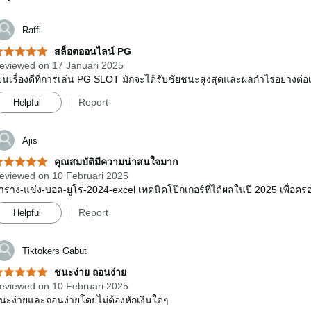
Raffi
สล็อตออนไลน์ PG
eviewed on 17 Januari 2025
ป็นเรื่องดีที่การเล่น PG SLOT มักจะได้รับชัยชนะสูงสุดและผลกำไรอย่างต่อเ
Report
Helpful
Ajis
คุณสมบัติมีความน่าสนใจมาก
eviewed on 10 Februari 2025
าราง-แข่ง-บอล-ยูโร-2024-excel เทคนิคโป๊กเกอร์ที่ได้ผลในปี 2025 เพื่อคร
Report
Helpful
Tiktokers Gabut
ชนะง่าย ถอนง่าย
eviewed on 10 Februari 2025
นะง่ายและถอนง่ายโดยไม่ต้องหักเงินใดๆ