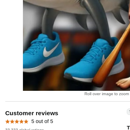
Roll over image to zoom 
Customer reviews
5 out of 5
T