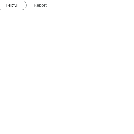
Report
Helpful