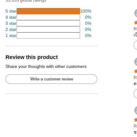
33.333 global ratings
5 star
100%
4 star
0%
3 star
0%
R
2 star
0%
เ
1 star
0%
Review this product
Share your thoughts with other customers
R
Write a customer review
ต
R
ช