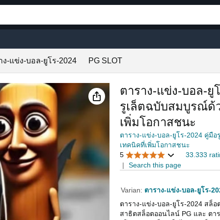
าง-แข่ง-บอล-ยูโร-2024
PG SLOT
ตาราง-แข่ง-บอล-ยูโร
รูเล็ตฉบับสมบูรณ์ด้
เพิ่มโอกาสชนะ
ตาราง-แข่ง-บอล-ยูโร-2024 คู่มือร
เทคนิคที่เพิ่มโอกาสชนะ
5
33.333 rat
|
Search this page
Varian:
ตาราง-แข่ง-บอล-ยูโร-20
ตาราง-แข่ง-บอล-ยูโร-2024 สล็อตเ
สาธิตสล็อตออนไลน์ PG และ ตาร