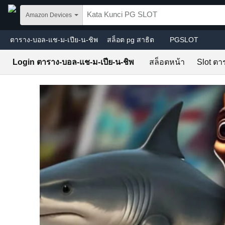
Skip to main content
Amazon Devices
ตาราง-บอล-แช-ม-เปีย-น-ชิพ
สล็อต pg สาธิต
PGSLOT
Login ตาราง-บอล-แช-ม-เปีย-น-ชิพ
สล็อตหน้า
Slot ตา