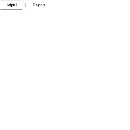
Report
Helpful