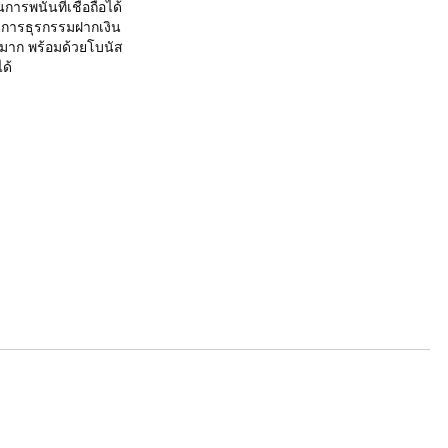
การพนันที่เชื่อถือได้
ริการธุรกรรมฝากเงิน
มาก พร้อมด้วยโบนัส
ด้