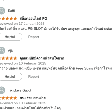
Raffi
สล็อตออนไลน์ PG
eviewed on 17 Januari 2025
ป็นเรื่องดีที่การเล่น PG SLOT มักจะได้รับชัยชนะสูงสุดและผลกำไรอย่างต่อเ
Report
Helpful
Ajis
คุณสมบัติมีความน่าสนใจมาก
eviewed on 10 Februari 2025
าราง-บอล-แช-ม-เปีย-น-ชิพ กลยุทธ์พิชิตสล็อตด้วย Free Spins เพื่อกำไรที่ม
Report
Helpful
Tiktokers Gabut
ชนะง่าย ถอนง่าย
eviewed on 10 Februari 2025
นะง่ายและถอนง่ายโดยไม่ต้องหักเงินใดๆ