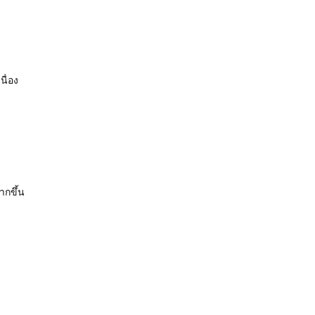
นื่อง
ากขึ้น