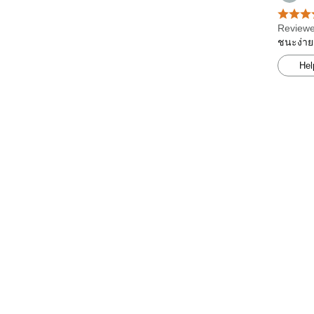
Reviewe
ชนะง่าย
Hel