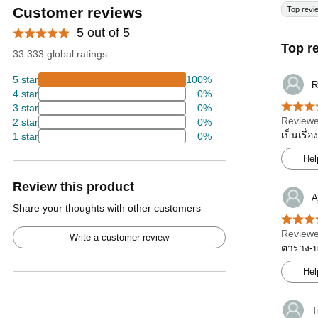
Customer reviews
Top revi
5 out of 5
Top r
33.333 global ratings
5 star
100%
R
4 star
0%
3 star
0%
Reviewe
2 star
0%
เป็นเรื่
1 star
0%
Hel
Review this product
A
Share your thoughts with other customers
Reviewe
Write a customer review
ตาราง-บอ
Hel
T