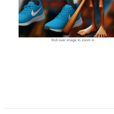
Roll over image to zoom in