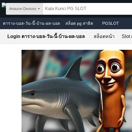
Skip to main content
Amazon Devices
ตาราง-บอล-วัน-นี้-บ้าน-ผล-บอล
สล็อต pg สาธิต
PGSLOT
Login ตาราง-บอล-วัน-นี้-บ้าน-ผล-บอล
สล็อตหน้า
Slot