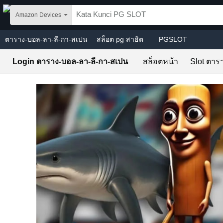
Skip to main content
Amazon Devices
ตาราง-บอล-ลา-ลี-กา-สเปน
สล็อต pg สาธิต
PGSLOT
Login ตาราง-บอล-ลา-ลี-กา-สเปน
สล็อตหน้า
Slot ตาร