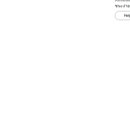
Reviewe
ชนะง่าย
Hel