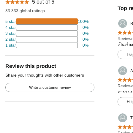
5 out of 5
Top r
33.333 global ratings
5 star
100%
R
4 star
0%
3 star
0%
Reviewe
2 star
0%
เป็นเรื่
1 star
0%
Hel
Review this product
A
Share your thoughts with other customers
Reviewe
Write a customer review
ตาราง-บ
Hel
T