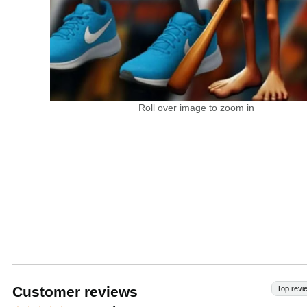
Roll over image to zoom in
Customer reviews
Top revi