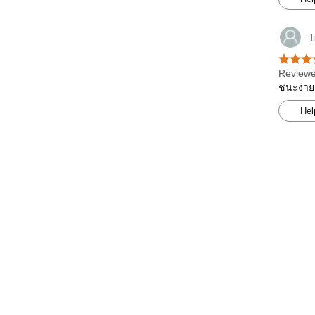
T
Reviewe
ชนะง่าย
Hel