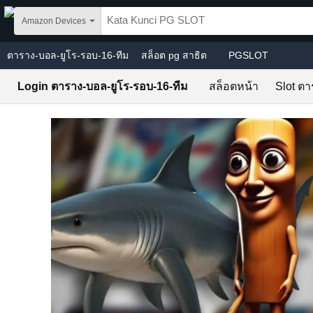
Skip to main content
Amazon Devices
ตาราง-บอล-ยูโร-รอบ-16-ทีม
สล็อต pg สาธิต
PGSLOT
Login ตาราง-บอล-ยูโร-รอบ-16-ทีม
สล็อตหน้า
Slot ตา