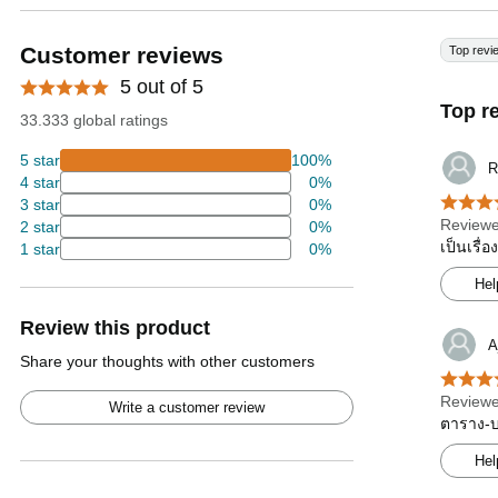
Customer reviews
Top revi
5 out of 5
Top r
33.333 global ratings
5 star
100%
R
4 star
0%
3 star
0%
Reviewe
2 star
0%
เป็นเรื่
1 star
0%
Hel
Review this product
A
Share your thoughts with other customers
Reviewe
Write a customer review
ตาราง-บ
Hel