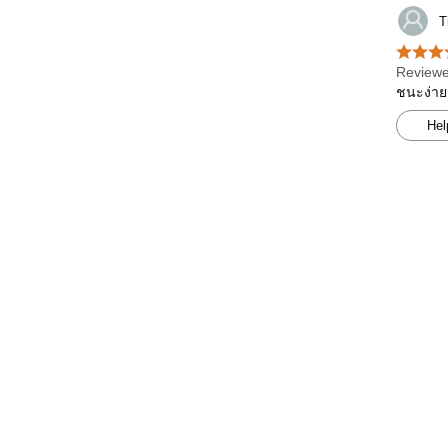
T
Reviewe
ชนะง่าย
Hel