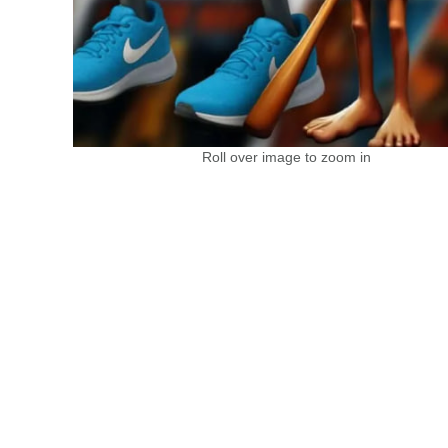
Roll over image to zoom in