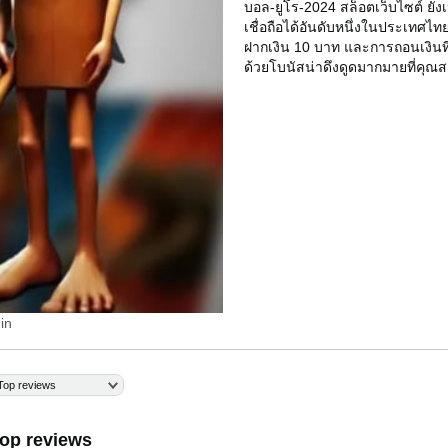
บอล-ยูโร-2024 สล็อตเว็บไซต์ ยัง
เชื่อถือได้อันดับหนึ่งในประเทศไทย
ฝากเงิน 10 บาท และการถอนเงินที
ด้วยโบนัสน่าดึงดูดมากมายที่คุณ
in
Top reviews
op reviews