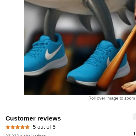
Roll over image to zoom 
Customer reviews
5 out of 5
T