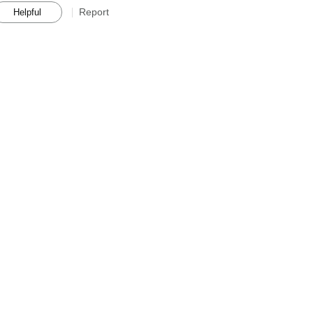
Report
Helpful