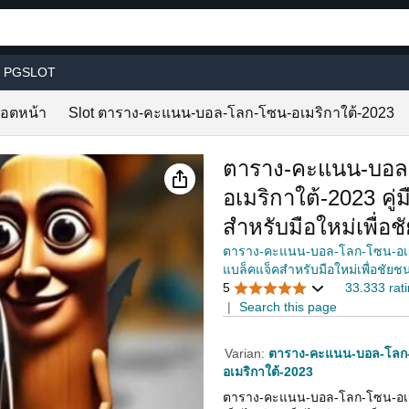
PGSLOT
็อตหน้า
Slot ตาราง-คะแนน-บอล-โลก-โซน-อเมริกาใต้-2023
ตาราง-คะแนน-บอล
อเมริกาใต้-2023 คู่
สำหรับมือใหม่เพื่อช
ตาราง-คะแนน-บอล-โลก-โซน-อเมริ
แบล็คแจ็คสำหรับมือใหม่เพื่อชัยช
5
33.333 rat
|
Search this page
Varian:
ตาราง-คะแนน-บอล-โลก
อเมริกาใต้-2023
ตาราง-คะแนน-บอล-โลก-โซน-อเมร