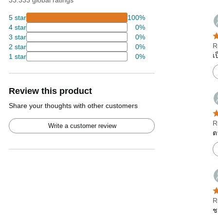
33.333 global ratings
5 star
100%
4 star
0%
3 star
0%
R
2 star
0%
เ
1 star
0%
Review this product
Share your thoughts with other customers
R
Write a customer review
ต
R
ช