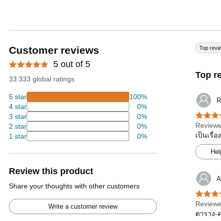
Customer reviews
Top revi
5 out of 5
Top r
33.333 global ratings
5 star
100%
R
4 star
0%
3 star
0%
Reviewe
2 star
0%
เป็นเรื่
1 star
0%
Hel
Review this product
A
Share your thoughts with other customers
Reviewe
Write a customer review
ตาราง-ค