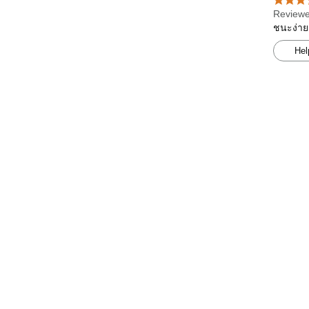
Reviewe
ชนะง่าย
Hel