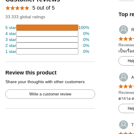
5 out of 5
Top r
33.333 global ratings
5 star
100%
R
4 star
0%
3 star
0%
Reviewe
2 star
0%
เป็นเรื่
1 star
0%
Hel
Review this product
A
Share your thoughts with other customers
Reviewe
Write a customer review
ตาราง-ค
Hel
T