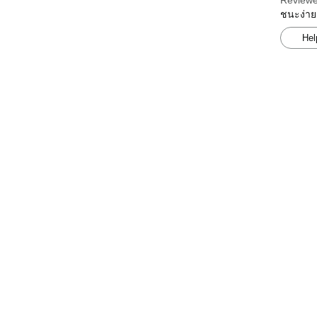
Reviewe
ชนะง่าย
Hel