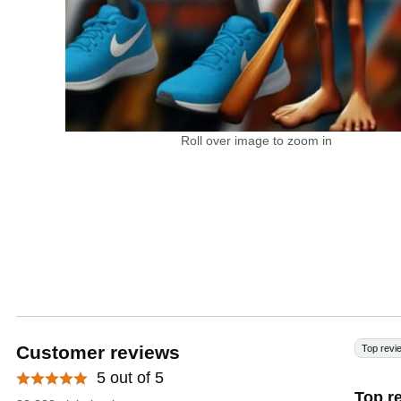
Roll over image to zoom in
Customer reviews
Top revi
5 out of 5
Top r