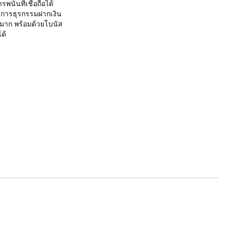
พนันที่เชื่อถือได้
ริการธุรกรรมฝากเงิน
มาก พร้อมด้วยโบนัส
ด้