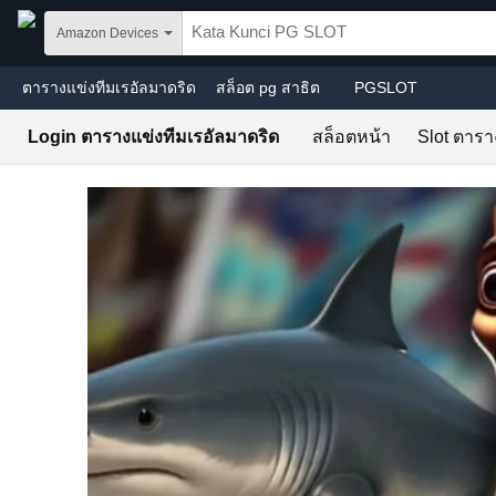
Skip to main content
Amazon Devices
ตารางแข่งทีมเรอัลมาดริด
สล็อต pg สาธิต
PGSLOT
Login ตารางแข่งทีมเรอัลมาดริด
สล็อตหน้า
Slot ตารา