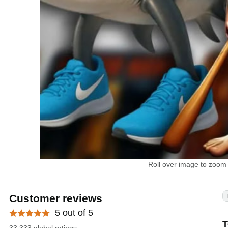
Roll over image to zoom 
Customer reviews
5 out of 5
T