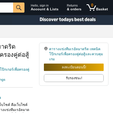
0
Hello, sign in
Returns
Account & Lists
& orders
Basket
มาดริด
ตารางแข่งทีมเรอัลมาดริด เทคนิค
รองคู่ต่อสู้
โป๊กเกอร์เพื่อครองคู่ต่อสู้และควบคุม
เกม
ลงทะเบียนตอนนี้!
๊กเกอร์เพื่อครองคู่
รับรองชนะ!
ings
ด
็บไซต์ คือเว็บไซต์
างแข่งทีมเรอัลมาด