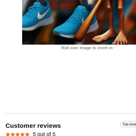
Roll over image to zoom in
Customer reviews
Top revi
5 out of 5