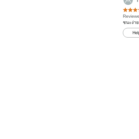
T
Reviewe
ชนะง่าย
Hel