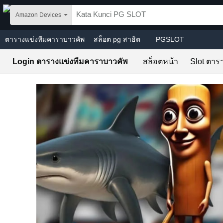
Skip to main content
Amazon Devices
ตารางแข่งทีมคาราบาวคัพ
สล็อต pg สาธิต
PGSLOT
Login ตารางแข่งทีมคาราบาวคัพ
สล็อตหน้า
Slot ตาร