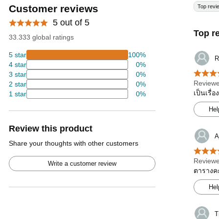
Customer reviews
Top revi
5 out of 5
Top r
33.333 global ratings
5 star
100%
R
4 star
0%
3 star
0%
Reviewe
2 star
0%
เป็นเรื่
1 star
0%
Hel
Review this product
A
Share your thoughts with other customers
Reviewe
Write a customer review
ตารางคะแ
Hel
T