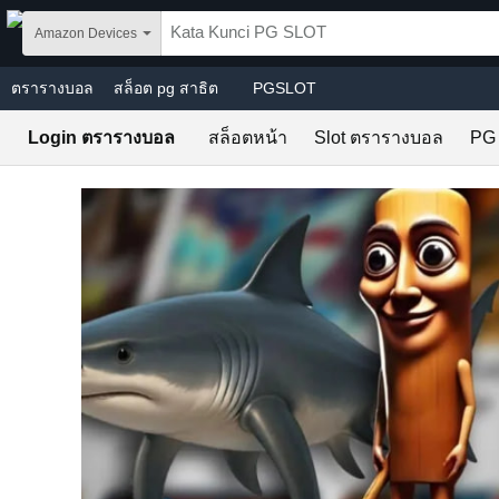
Skip to main content
Amazon Devices
ตรารางบอล
สล็อต pg สาธิต
PGSLOT
Login ตรารางบอล
สล็อตหน้า
Slot ตรารางบอล
PG