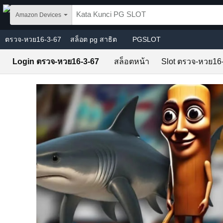
Skip to main content
Amazon Devices
ตรวจ-หวย16-3-67
สล็อต pg สาธิต
PGSLOT
Login ตรวจ-หวย16-3-67
สล็อตหน้า
Slot ตรวจ-หวย16