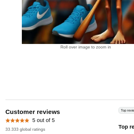
Roll over image to zoom in
Customer reviews
Top revi
5 out of 5
Top r
33.333 global ratings