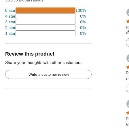
33.333 global ratings
5 star
100%
4 star
0%
3 star
0%
R
2 star
0%
เ
1 star
0%
Review this product
Share your thoughts with other customers
R
Write a customer review
ต
R
ช