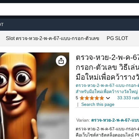
OT
Slot ตรวจ-หวย-2-พ-ค-67-แบบ-กรอก-ตัวเลข
PG SLOT
ตรวจ-หวย-2-พ-ค-6
กรอก-ตัวเลข วิธีเล่
มือใหม่เพื่อคว้าราง
ตรวจ-หวย-2-พ-ค-67-แบบ-กรอก-ตัวเ
สำหรับมือใหม่เพื่อคว้ารางวัลใหญ่
5
33.333 rat
|
Search this page
Varian:
ตรวจ-หวย-2-พ-ค-67-แบบ
ตรวจ-หวย-2-พ-ค-67-แบบ-กรอก-ตั
คือเว็บไซต์สาธิตสล็อตออนไลน์ 