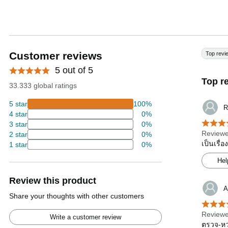
Customer reviews
Top revi
5 out of 5
Top r
33.333 global ratings
5 star
100%
R
4 star
0%
3 star
0%
Reviewe
2 star
0%
เป็นเรื่
1 star
0%
Hel
Review this product
A
Share your thoughts with other customers
Reviewe
Write a customer review
ตรวจ-หว