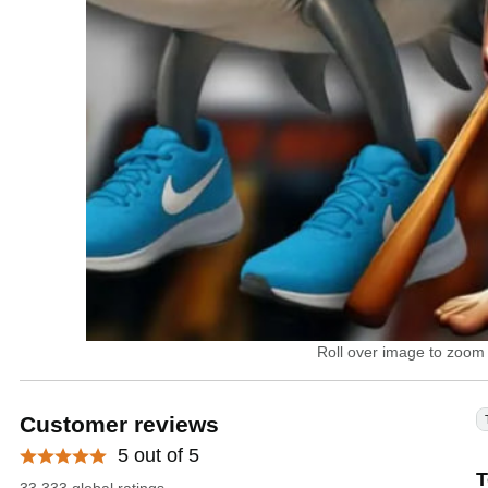
Roll over image to zoom 
Customer reviews
5 out of 5
T