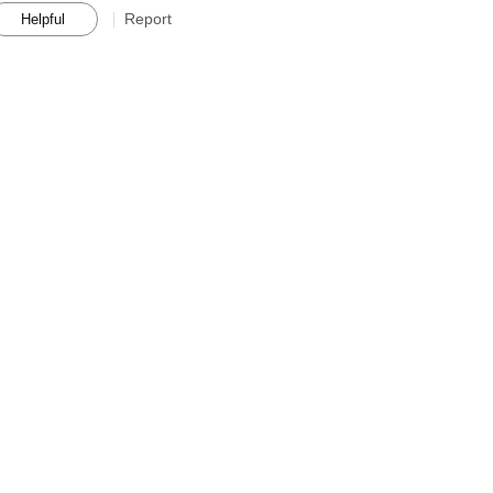
Report
Helpful