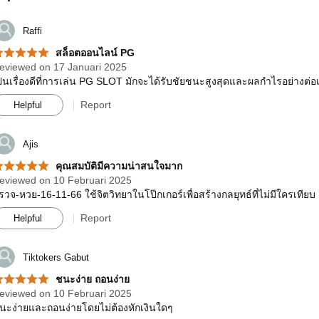
Raffi
สล็อตออนไลน์ PG
eviewed on 17 Januari 2025
ป็นเรื่องดีที่การเล่น PG SLOT มักจะได้รับชัยชนะสูงสุดและผลกำไรอย่างต่อเ
Report
Helpful
Ajis
คุณสมบัติมีความน่าสนใจมาก
eviewed on 10 Februari 2025
รวจ-หวย-16-11-66 ใช้จิตวิทยาในโป๊กเกอร์เพื่อสร้างกลยุทธ์ที่ไม่มีใครเทียบ
Report
Helpful
Tiktokers Gabut
ชนะง่าย ถอนง่าย
eviewed on 10 Februari 2025
นะง่ายและถอนง่ายโดยไม่ต้องหักเงินใดๆ