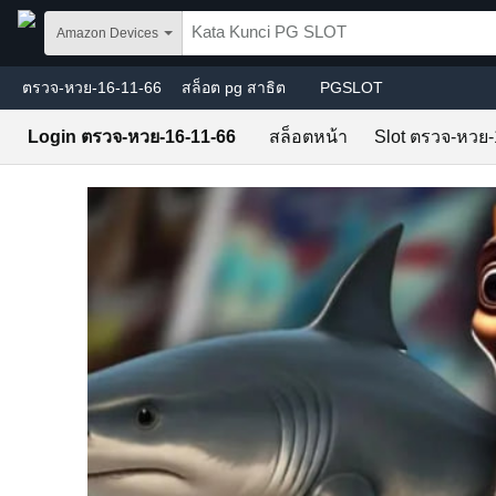
Skip to main content
Amazon Devices
ตรวจ-หวย-16-11-66
สล็อต pg สาธิต
PGSLOT
Login ตรวจ-หวย-16-11-66
สล็อตหน้า
Slot ตรวจ-หวย-