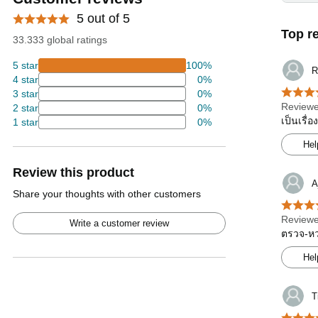
5 out of 5
Top r
33.333 global ratings
5 star
100%
R
4 star
0%
3 star
0%
Reviewe
2 star
0%
เป็นเรื่
1 star
0%
Hel
Review this product
A
Share your thoughts with other customers
Reviewe
Write a customer review
ตรวจ-หวย
Hel
T