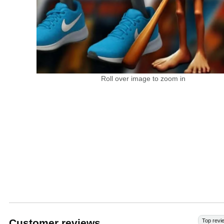
Roll over image to zoom in
Customer reviews
Top revi