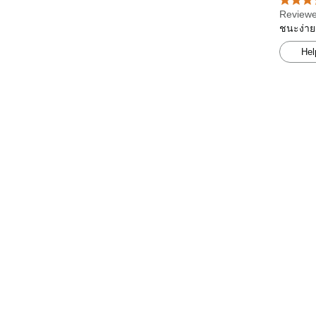
Reviewe
ชนะง่าย
Hel