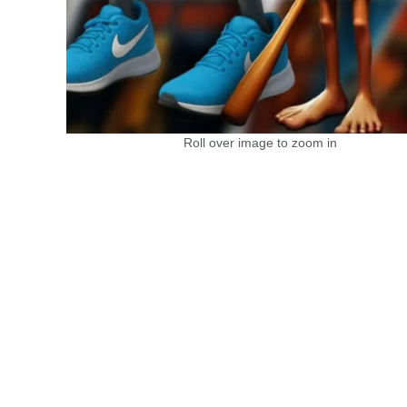
Roll over image to zoom in