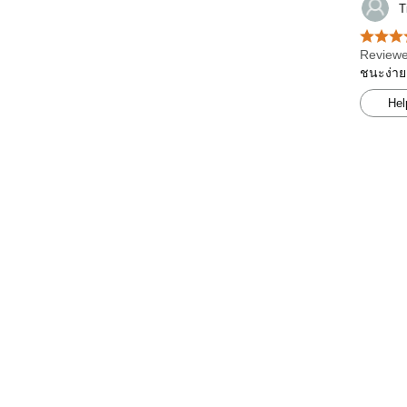
T
Reviewe
ชนะง่าย
Hel