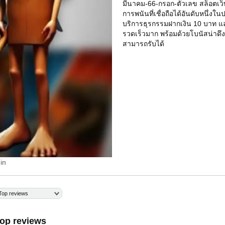
มีนาคม-66-กรอก-ตัวเลข สล็อตเว็
การพนันที่เชื่อถือได้อันดับหนึ่งใน
บริการธุรกรรมฝากเงิน 10 บาท แล
รวดเร็วมาก พร้อมด้วยโบนัสน่าดึง
สามารถรับได้
in
Top reviews
op reviews