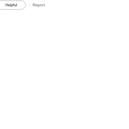
Report
Helpful