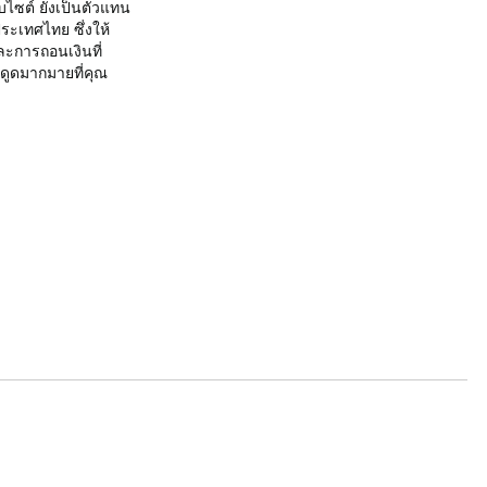
บไซต์ ยังเป็นตัวแทน
ประเทศไทย ซึ่งให้
ะการถอนเงินที่
ดูดมากมายที่คุณ