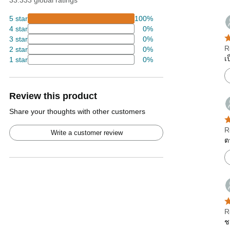
33.333 global ratings
5 star
100%
4 star
0%
3 star
0%
R
2 star
0%
เ
1 star
0%
Review this product
Share your thoughts with other customers
R
Write a customer review
ต
R
ช