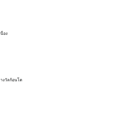
นื่อง
รางวัลก้อนโต