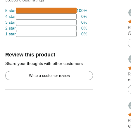
33.333 global ratings
5 star
100%
4 star
0%
3 star
0%
R
2 star
0%
เ
1 star
0%
Review this product
Share your thoughts with other customers
R
Write a customer review
ต
R
ช