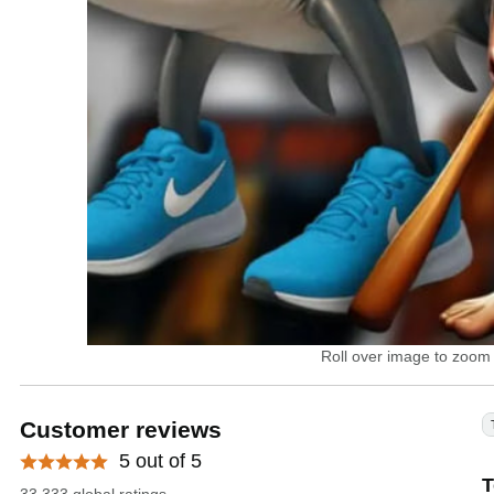
Roll over image to zoom 
Customer reviews
5 out of 5
T