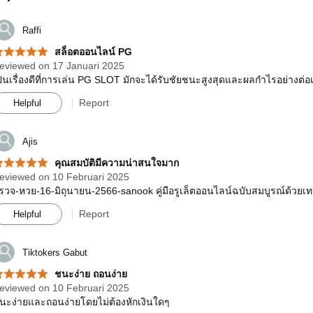
Raffi
สล็อตออนไลน์ PG
eviewed on 17 Januari 2025
ป็นเรื่องดีที่การเล่น PG SLOT มักจะได้รับชัยชนะสูงสุดและผลกำไรอย่างต่อเ
Report
Helpful
Ajis
คุณสมบัติมีความน่าสนใจมาก
eviewed on 10 Februari 2025
รวจ-หวย-16-มิถุนายน-2566-sanook คู่มือรูเล็ตออนไลน์ฉบับสมบูรณ์ด้วยเทคน
Report
Helpful
Tiktokers Gabut
ชนะง่าย ถอนง่าย
eviewed on 10 Februari 2025
นะง่ายและถอนง่ายโดยไม่ต้องหักเงินใดๆ