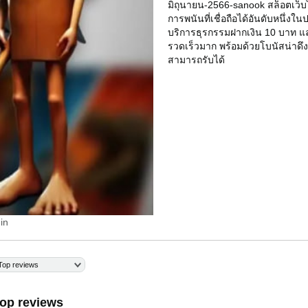
มิถุนายน-2566-sanook สล็อตเว็บไ
การพนันที่เชื่อถือได้อันดับหนึ่งใน
บริการธุรกรรมฝากเงิน 10 บาท แล
รวดเร็วมาก พร้อมด้วยโบนัสน่าดึง
สามารถรับได้
in
Top reviews
op reviews