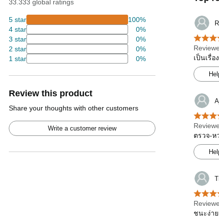
33.333 global ratings
5 star
100%
R
4 star
0%
3 star
0%
Reviewe
2 star
0%
เป็นเรื่
1 star
0%
Hel
Review this product
A
Share your thoughts with other customers
Reviewe
Write a customer review
ตรวจ-หวย
Hel
T
Reviewe
ชนะง่าย