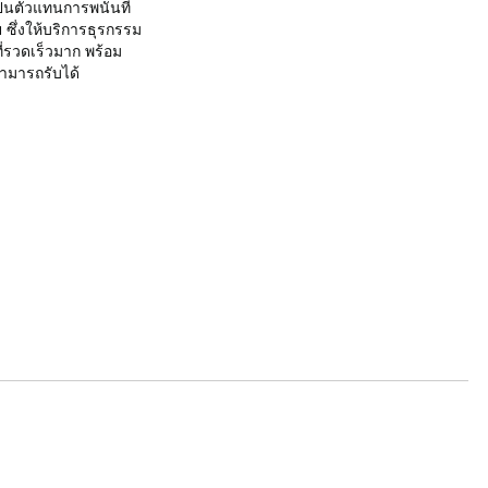
ป็นตัวแทนการพนันที่
 ซึ่งให้บริการธุรกรรม
่รวดเร็วมาก พร้อม
สามารถรับได้