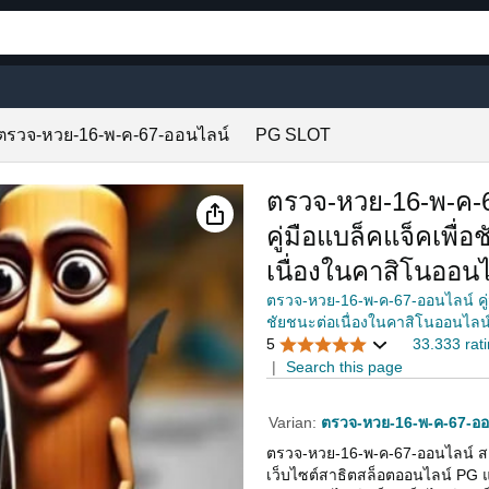
 ตรวจ-หวย-16-พ-ค-67-ออนไลน์
PG SLOT
ตรวจ-หวย-16-พ-ค-
คู่มือแบล็คแจ็คเพื่อ
เนื่องในคาสิโนออนไ
ตรวจ-หวย-16-พ-ค-67-ออนไลน์ คู่ม
ชัยชนะต่อเนื่องในคาสิโนออนไลน
5
33.333 rat
|
Search this page
Varian:
ตรวจ-หวย-16-พ-ค-67-ออ
ตรวจ-หวย-16-พ-ค-67-ออนไลน์ สล็
เว็บไซต์สาธิตสล็อตออนไลน์ PG 