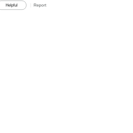
Report
Helpful