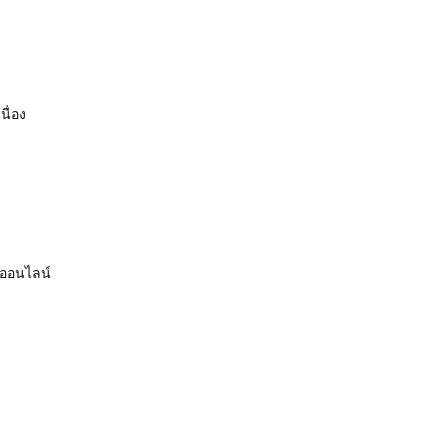
นื่อง
นออนไลน์