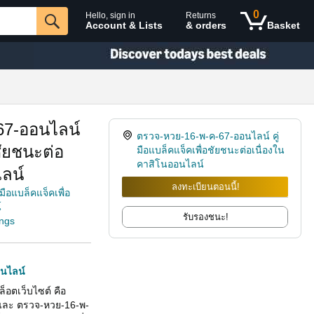
0
Hello, sign in
Returns
Account & Lists
& orders
Basket
67-ออนไลน์
ตรวจ-หวย-16-พ-ค-67-ออนไลน์ คู่
ชัยชนะต่อ
มือแบล็คแจ็คเพื่อชัยชนะต่อเนื่องใน
คาสิโนออนไลน์
ลน์
ลงทะเบียนตอนนี้!
ือแบล็คแจ็คเพื่อ
์
รับรองชนะ!
ings
นไลน์
อตเว็บไซต์ คือ
และ ตรวจ-หวย-16-พ-