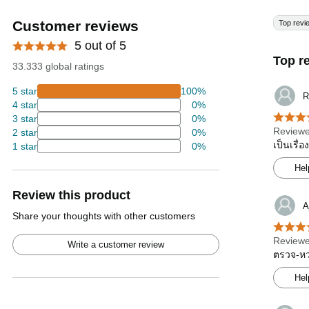
Customer reviews
Top revi
5 out of 5
Top r
33.333 global ratings
5 star
100%
R
4 star
0%
3 star
0%
Reviewe
2 star
0%
เป็นเรื่
1 star
0%
Hel
Review this product
A
Share your thoughts with other customers
Reviewe
Write a customer review
ตรวจ-หว
Hel