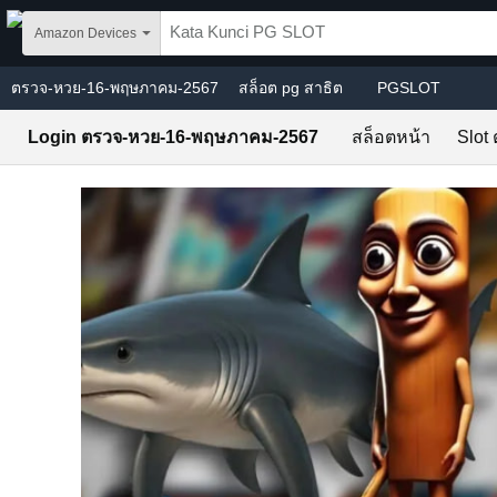
Skip to main content
Amazon Devices
ตรวจ-หวย-16-พฤษภาคม-2567
สล็อต pg สาธิต
PGSLOT
Login ตรวจ-หวย-16-พฤษภาคม-2567
สล็อตหน้า
Slot