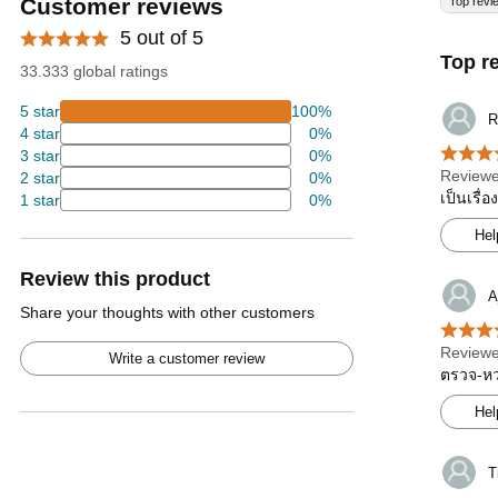
Customer reviews
Top revi
5 out of 5
Top r
33.333 global ratings
5 star
100%
R
4 star
0%
3 star
0%
Reviewe
2 star
0%
เป็นเรื่
1 star
0%
Hel
Review this product
A
Share your thoughts with other customers
Reviewe
Write a customer review
ตรวจ-หว
Hel
T