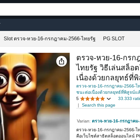
T
Slot ตรวจ-หวย-16-กรกฎาคม-2566-ไทยรัฐ
PG SLOT
ตรวจ-หวย-16-กรก
ไทยรัฐ วิธีเล่นสล็อ
เนื่องด้วยกลยุทธ์ที่พิ
ตรวจ-หวย-16-กรกฎาคม-2566-ไทยรั
ชนะต่อเนื่องด้วยกลยุทธ์ที่พิสูจน์แล
5
33.333 rat
|
Search this page
Varian:
ตรวจ-หวย-16-กรกฎาคม-
ตรวจ-หวย-16-กรกฎาคม-2566-ไทยร
คือเว็บไซต์สาธิตสล็อตออนไลน์ 