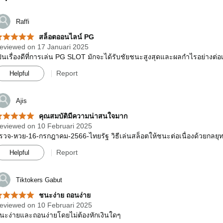
Raffi
สล็อตออนไลน์ PG
eviewed on 17 Januari 2025
ป็นเรื่องดีที่การเล่น PG SLOT มักจะได้รับชัยชนะสูงสุดและผลกำไรอย่างต่อเ
Report
Helpful
Ajis
คุณสมบัติมีความน่าสนใจมาก
eviewed on 10 Februari 2025
รวจ-หวย-16-กรกฎาคม-2566-ไทยรัฐ วิธีเล่นสล็อตให้ชนะต่อเนื่องด้วยกลยุทธ์ท
Report
Helpful
Tiktokers Gabut
ชนะง่าย ถอนง่าย
eviewed on 10 Februari 2025
นะง่ายและถอนง่ายโดยไม่ต้องหักเงินใดๆ