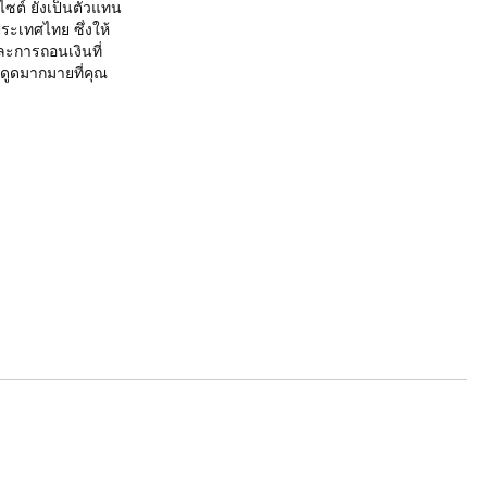
ซต์ ยังเป็นตัวแทน
ประเทศไทย ซึ่งให้
ะการถอนเงินที่
ดูดมากมายที่คุณ