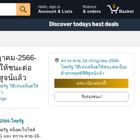
0
Hello, sign in
Returns
Account & Lists
& orders
Basket
ฎาคม-2566-
ตรวจ-หวย-16-กรกฎาคม-2566-
ตให้ชนะต่อ
ไทยรัฐ วิธีเล่นสล็อตให้ชนะต่อเนื่อง
ด้วยกลยุทธ์ที่พิสูจน์แล้ว
สูจน์แล้ว
ลงทะเบียนตอนนี้!
ฐ วิธีเล่นสล็อตให้
้ว
รับรองชนะ!
ings
2566-ไทยรัฐ
ัฐ สล็อตเว็บไซต์
PG และ ตรวจ-หวย-16-