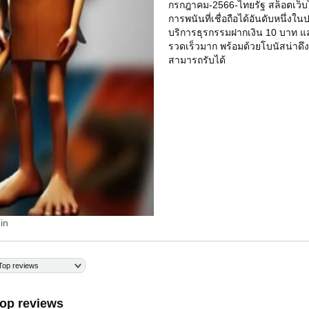
กรกฎาคม-2566-ไทยรัฐ สล็อตเว็บไ
การพนันที่เชื่อถือได้อันดับหนึ่งใน
บริการธุรกรรมฝากเงิน 10 บาท แล
รวดเร็วมาก พร้อมด้วยโบนัสน่าดึง
สามารถรับได้
in
Top reviews
op reviews