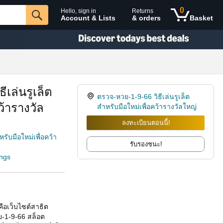
0
Hello, sign in
Returns
Account & Lists
& orders
Basket
ีเล่นรูเล็ต
ตรวจ-หวย-1-9-66 วิธีเล่นรูเล็ต
ว้ารางวัล
สำหรับมือใหม่เพื่อคว้ารางวัลใหญ่
ลงทะเบียนตอนนี้!
รับมือใหม่เพื่อคว้า
รับรองชนะ!
ings
ือเว็บไซต์สาธิต
-1-9-66 สล็อต