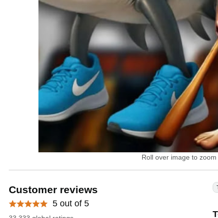
Roll over image to zoom 
Customer reviews
5 out of 5
T