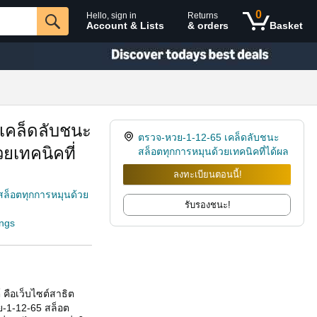
0
Hello, sign in
Returns
Account & Lists
& orders
Basket
เคล็ดลับชนะ
ตรวจ-หวย-1-12-65 เคล็ดลับชนะ
ยเทคนิคที่
สล็อตทุกการหมุนด้วยเทคนิคที่ได้ผล
ลงทะเบียนตอนนี้!
ล็อตทุกการหมุนด้วย
รับรองชนะ!
ings
คือเว็บไซต์สาธิต
-1-12-65 สล็อต