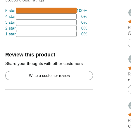
33.333 global ratings
5 star
100%
4 star
0%
3 star
0%
R
2 star
0%
เ
1 star
0%
Review this product
Share your thoughts with other customers
R
Write a customer review
ต
R
ช