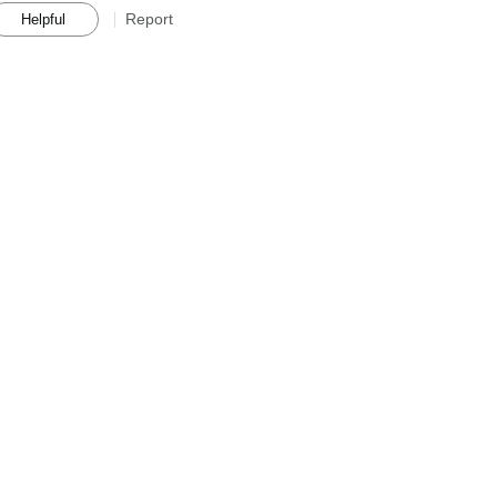
Report
Helpful