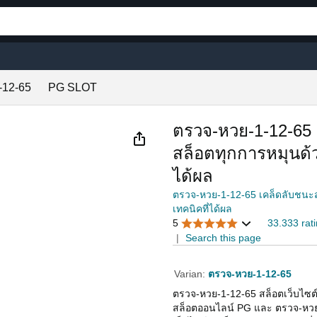
-12-65
PG SLOT
ตรวจ-หวย-1-12-65 
สล็อตทุกการหมุนด้ว
ได้ผล
ตรวจ-หวย-1-12-65 เคล็ดลับชนะส
เทคนิคที่ได้ผล
5
33.333 rat
|
Search this page
Varian:
ตรวจ-หวย-1-12-65
ตรวจ-หวย-1-12-65 สล็อตเว็บไซต์ 
สล็อตออนไลน์ PG และ ตรวจ-หวย