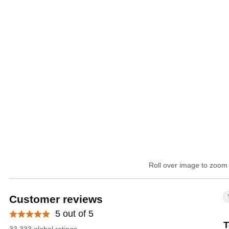
Roll over image to zoom 
Customer reviews
5 out of 5
T