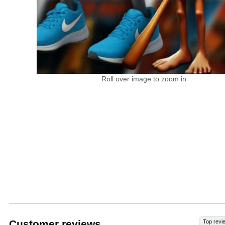
Roll over image to zoom in
Customer reviews
Top revi