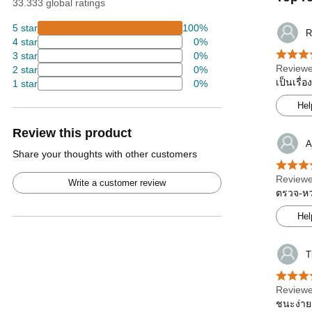
33.333 global ratings
5 star
100%
R
4 star
0%
3 star
0%
Reviewe
2 star
0%
เป็นเรื่
1 star
0%
Hel
Review this product
A
Share your thoughts with other customers
Reviewe
Write a customer review
ตรวจ-หว
Hel
T
Reviewe
ชนะง่าย