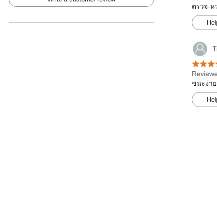
ตรวจ-หวย
Hel
T
Reviewe
ชนะง่าย
Hel