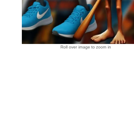
Roll over image to zoom in