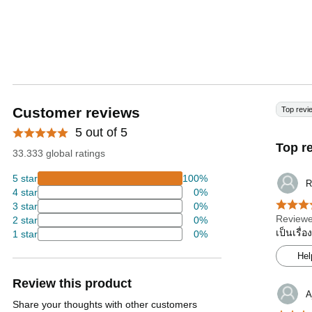
Customer reviews
Top revi
5 out of 5
Top r
33.333 global ratings
5 star
100%
R
4 star
0%
3 star
0%
Reviewe
2 star
0%
เป็นเรื่
1 star
0%
Hel
Review this product
A
Share your thoughts with other customers