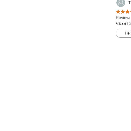
T
Reviewe
ชนะง่าย
Hel