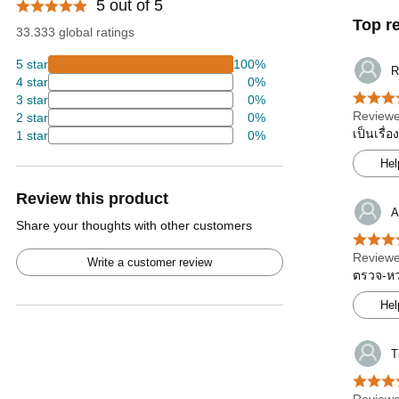
5 out of 5
Top r
33.333 global ratings
5 star
100%
R
4 star
0%
3 star
0%
Reviewe
2 star
0%
เป็นเรื่
1 star
0%
Hel
Review this product
A
Share your thoughts with other customers
Reviewe
Write a customer review
ตรวจ-หวย
Hel
T