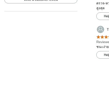
ตรวจ-หวย
สูงสุด
Hel
T
Reviewe
ชนะง่าย
Hel