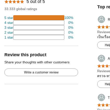
5 out of 5
Top r
33.333 global ratings
5 star
100%
R
4 star
0%
3 star
0%
Reviewe
2 star
0%
เป็นเรื่
1 star
0%
Hel
Review this product
A
Share your thoughts with other customers
Reviewe
Write a customer review
ตรวจ-หวย
Hel
T