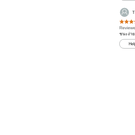
T
Reviewe
ชนะง่าย
Hel