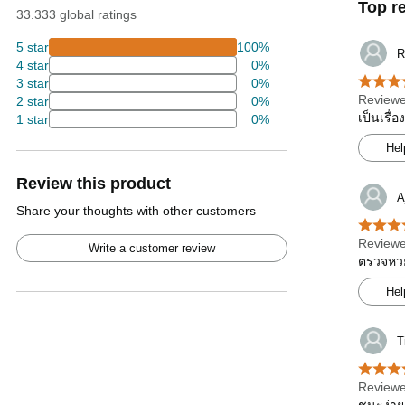
Top r
33.333 global ratings
5 star
100%
R
4 star
0%
3 star
0%
Reviewe
2 star
0%
เป็นเรื่
1 star
0%
Hel
Review this product
A
Share your thoughts with other customers
Reviewe
Write a customer review
ตรวจหวย
Hel
T
Reviewe