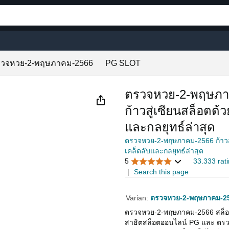
ตรวจหวย-2-พฤษภาคม-2566
PG SLOT
ตรวจหวย-2-พฤษภา
ก้าวสู่เซียนสล็อตด้
และกลยุทธ์ล่าสุด
ตรวจหวย-2-พฤษภาคม-2566 ก้าวสู
เคล็ดลับและกลยุทธ์ล่าสุด
5
33.333 rat
|
Search this page
Varian:
ตรวจหวย-2-พฤษภาคม-2
ตรวจหวย-2-พฤษภาคม-2566 สล็อตเ
สาธิตสล็อตออนไลน์ PG และ ตร