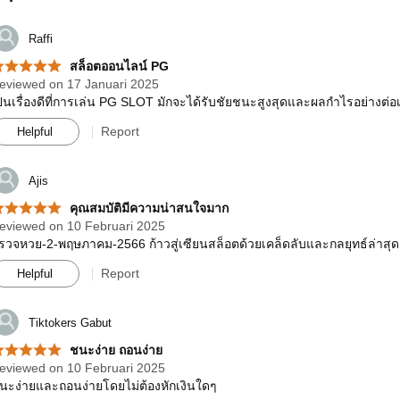
Raffi
สล็อตออนไลน์ PG
eviewed on 17 Januari 2025
ป็นเรื่องดีที่การเล่น PG SLOT มักจะได้รับชัยชนะสูงสุดและผลกำไรอย่างต่อเ
Report
Helpful
Ajis
คุณสมบัติมีความน่าสนใจมาก
eviewed on 10 Februari 2025
รวจหวย-2-พฤษภาคม-2566 ก้าวสู่เซียนสล็อตด้วยเคล็ดลับและกลยุทธ์ล่าสุด
Report
Helpful
Tiktokers Gabut
ชนะง่าย ถอนง่าย
eviewed on 10 Februari 2025
นะง่ายและถอนง่ายโดยไม่ต้องหักเงินใดๆ