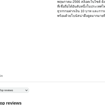
พฤษภาคม-2566 สล็อตเว็บไซต์ ยั
ที่เชื่อถือได้อันดับหนึ่งในประเทศไ
ธุรกรรมฝากเงิน 10 บาท และการถ
พร้อมด้วยโบนัสน่าดึงดูดมากมายท
in
Top reviews
op reviews