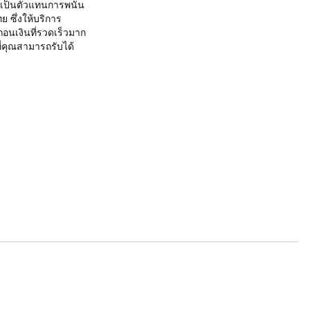
งเป็นตัวแทนการพนัน
ทย ซึ่งให้บริการ
อนเงินที่รวดเร็วมาก
ี่คุณสามารถรับได้