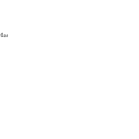
นื่อง