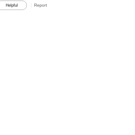
Report
Helpful