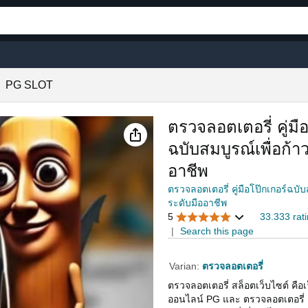
PG SLOT
ตรวจลอตเตอรี่ คู่มื
ฉบับสมบูรณ์เพื่อก้าว
อาชีพ
ตรวจลอตเตอรี่ คู่มือโป๊กเกอร์ฉบับส
ระดับมืออาชีพ
5
33.333 rat
|
Search this page
Varian:
ตรวจลอตเตอรี่
ตรวจลอตเตอรี่ สล็อตเว็บไซต์ คือ
ออนไลน์ PG และ ตรวจลอตเตอรี่ สล