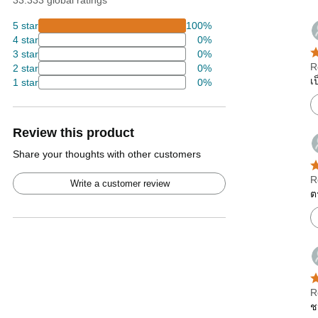
33.333 global ratings
5 star
100%
4 star
0%
3 star
0%
R
2 star
0%
เ
1 star
0%
Review this product
Share your thoughts with other customers
R
Write a customer review
ต
R
ช