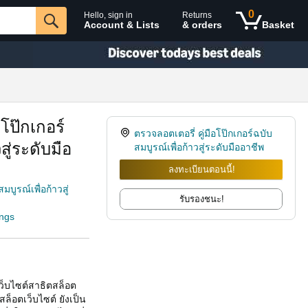
0
Hello, sign in
Returns
Account & Lists
& orders
Basket
อโป๊กเกอร์
ตรวจลอตเตอรี่ คู่มือโป๊กเกอร์ฉบับ
สู่ระดับมือ
สมบูรณ์เพื่อก้าวสู่ระดับมืออาชีพ
ลงทะเบียนตอนนี้!
มบูรณ์เพื่อก้าวสู่
รับรองชนะ!
ings
เว็บไซต์สาธิตสล็อต
็อตเว็บไซต์ ยังเป็น