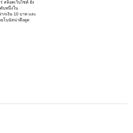
ร่ สล็อตเว็บไซต์ ยัง
นดับหนึ่งใน
ฝากเงิน 10 บาท และ
วยโบนัสน่าดึงดูด