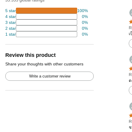
33.333 global ratings
5 star
100%
4 star
0%
3 star
0%
R
2 star
0%
เ
1 star
0%
Review this product
Share your thoughts with other customers
R
Write a customer review
ด
R
ช