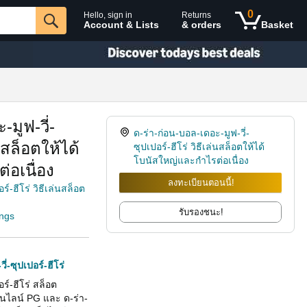
0
Hello, sign in
Returns
Account & Lists
& orders
Basket
มูฟ-วี่-
ด-ร่า-ก่อน-บอล-เดอะ-มูฟ-วี่-
่นสล็อตให้ได้
ซุปเปอร์-ฮีโร่ วิธีเล่นสล็อตให้ได้
โบนัสใหญ่และกำไรต่อเนื่อง
อเนื่อง
ลงทะเบียนตอนนี้!
ร์-ฮีโร่ วิธีเล่นสล็อต
รับรองชนะ!
ings
่-ซุปเปอร์-ฮีโร่
ร์-ฮีโร่ สล็อต
อนไลน์ PG และ ด-ร่า-