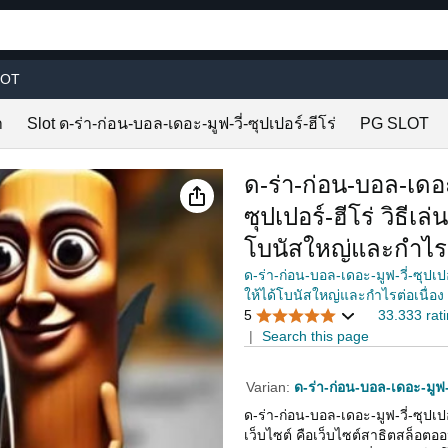
LOT
า
Slot ด-ร่า-ก่อน-บอล-เดอะ-มูฟ-วี่-ซุปเปอร์-ฮีโร่
PG SLOT
ด-ร่า-ก่อน-บอล-เดอะ-
ซุปเปอร์-ฮีโร่ วิธีเล
โบนัสใหญ่และกำไรต่
ด-ร่า-ก่อน-บอล-เดอะ-มูฟ-วี่-ซุปเปอ
ให้ได้โบนัสใหญ่และกำไรต่อเนื่อง
5
33.333 rat
|
Search this page
Varian:
ด-ร่า-ก่อน-บอล-เดอะ-มูฟ-วี
ด-ร่า-ก่อน-บอล-เดอะ-มูฟ-วี่-ซุปเปอ
เว็บไซต์ คือเว็บไซต์สาธิตสล็อตอ