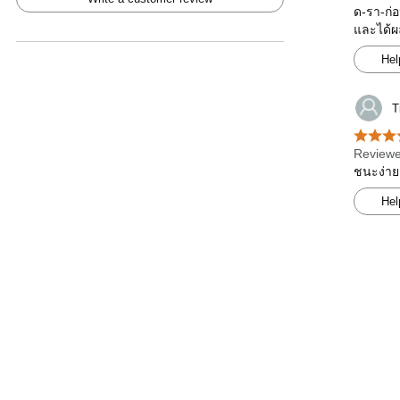
ด-รา-ก่อ
และได้ผ
Hel
T
Reviewe
ชนะง่าย
Hel